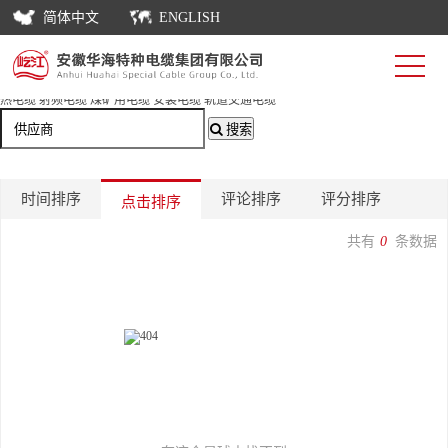
首页
简体中文
ENGLISH
荣誉
搜索
栏目分类：
不限
移动用软电缆
船用电缆
耐高温电缆
补偿电缆
控制电缆
计算机电缆
电力电缆
伴
热电缆
射频电缆
煤矿用电缆
安装电缆
轨道交通电缆
搜索
时间排序
评论排序
评分排序
点击排序
共有
0
条数据