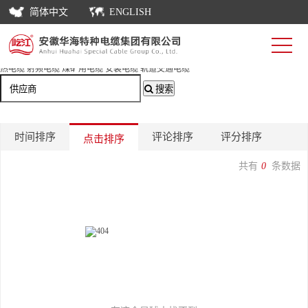
首页
简体中文
ENGLISH
荣誉
搜索
栏目分类：
不限
移动用软电缆
船用电缆
耐高温电缆
补偿电缆
控制电缆
计算机电缆
电力电缆
伴
热电缆
射频电缆
煤矿用电缆
安装电缆
轨道交通电缆
搜索
时间排序
评论排序
评分排序
点击排序
共有
0
条数据